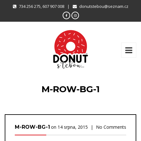
734 256 275, 607 907 008
|
donutstebou@seznam.cz
M-ROW-BG-1
M-ROW-BG-1
on
14 srpna, 2015
|
No Comments